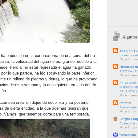
Algunos 
Txalupa Txi
ha producido en la parte externa de una curva del río.
La etapa del
Hace 14 hor
balse, la velocidad del agua no era grande, debido a la
auce. Pero al no estar represada el agua ha ganado
Historias de
ADIÓS A LA 
por lo que parece, ha ido socavando la parte inferior
Hace 1 sem
nte un relleno de piedras y tierra), lo que ha provocado
EL CROML
uvias de esta semana y la consiguiente crecida del río
NUEVOS ME
ión.
PALENCIA Y
Hace 4 sem
ión sea crear un dique de escollera y su posterior
eresfea
Fue el otoño
ra de cierta entidad, a la que además tendrán que
Hace 1 año
o. Vamos, que tenemos corte para una temporada.
Sergio Fanj
Calendario d
Hace 3 años
treneando