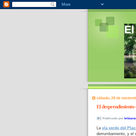
El
sábado, 28 de noviemb
El desprendimiento 
Publicado por
leitzara
La
vía verde del Plaz
derrumbamiento, y el 