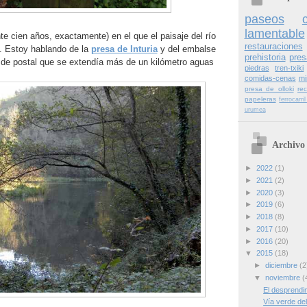
paseos
lamentable
e cien años, exactamente) en el que el paisaje del río
restauraciones
e. Estoy hablando de la
presa de Inturia
y del embalse
prehistoria
pres
 de postal que se extendía más de un kilómetro aguas
piedras
tren-txiki
comidas-cenas
mi
presa de olloki
re
papeleras
ferrocarr
urumea
Archivo 
►
2022
(1)
►
2021
(2)
►
2020
(3)
►
2019
(6)
►
2018
(8)
►
2017
(10)
►
2016
(20)
▼
2015
(18)
►
diciembre
(2
▼
noviembre
(
El desprendim
Vía verde del