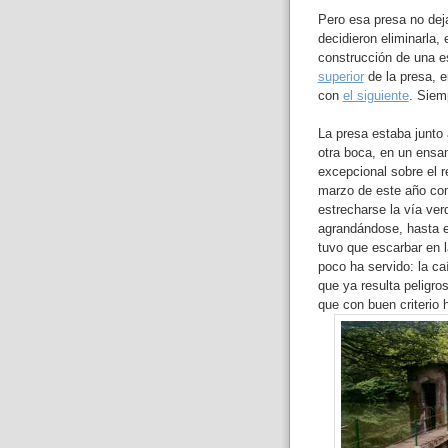
Pero esa presa no deja
decidieron eliminarla, 
construcción de una e
superior
de la presa, 
con
el siguiente
. Siem
La presa estaba junto
otra boca, en un ensa
excepcional sobre el r
marzo de este año com
estrecharse la vía ve
agrandándose, hasta e
tuvo que escarbar en l
poco ha servido: la ca
que ya resulta peligro
que con buen criterio 