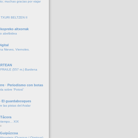
to; muchas gracias por viajar
TXURI BELTZEN II
kopreko altxorrak
ko abelbidea
igital
ina Nieves, Viernoles.
ARTEAN
RAILE (557 m.) Bardena
rre · Periodismo con botas
la sobre ‘Potosí’
- El guardabosques
re las pistas del Aralar
ITácora
iempo... XIX
s
e Guipúzcoa
lgorrieta (Oyarzun / Oiartzun)