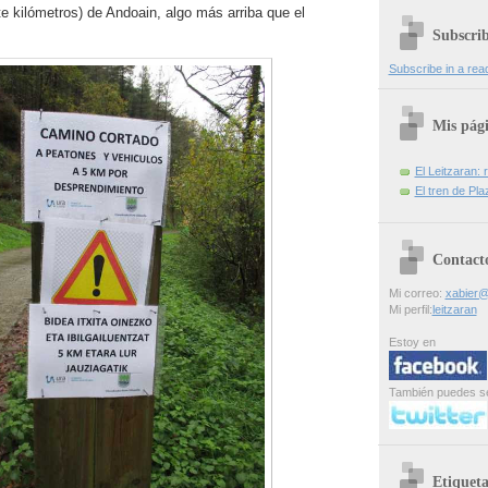
te kilómetros) de Andoain, algo más arriba que el
Subscri
Subscribe in a rea
Mis pág
El Leitzaran: r
El tren de Pla
Contact
Mi correo:
xabier@
Mi perfil:
leitzaran
Estoy en
También puedes s
Etiqueta