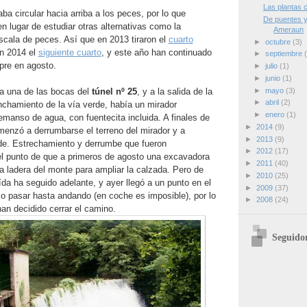
Las plantas 
ba circular hacia arriba a los peces, por lo que
De puentes y
en lugar de estudiar otras alternativas como la
Ameraun
scala de peces. Así que en 2013 tiraron el
cuarto
►
octubre
(3)
en 2014 el
siguiente cuarto
, y este año han continuado
►
septiembre
pre en agosto.
►
julio
(1)
►
junio
(1)
►
mayo
(3)
 a una de las bocas del
túnel nº 25
, y a la salida de la
►
abril
(2)
nchamiento de la vía verde, había un mirador
►
enero
(1)
emanso de agua, con fuentecita incluida. A finales de
►
2014
(9)
enzó a derrumbarse el terreno del mirador y a
►
2013
(9)
rde. Estrechamiento y derrumbe que fueron
►
2012
(17)
l punto de que a primeros de agosto una excavadora
►
2011
(40)
a ladera del monte para ampliar la calzada. Pero de
►
2010
(25)
ída ha seguido adelante, y ayer llegó a un punto en el
►
2009
(37)
so pasar hasta andando (en coche es imposible), por lo
►
2008
(24)
han decidido cerrar el camino.
Seguido