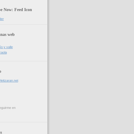
be Now: Feed Icon
der
inas web
ío y valle
zaola
o
leitzaran.net
eguirme en
s