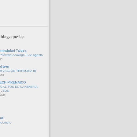
blogs que leo
rrindulari Taldea
 próximo domingo 9 de agosto
as
l tren
TRACCIÓN TRIFÁSICA (I)
ana
ECH PIRENAICO
GALITOS EN CANTABRIA,
 LEÓN
anas
ul
iciembre