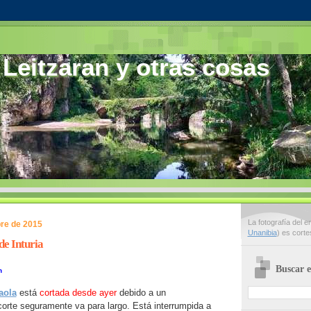
 Leitzaran y otras cosas
La fotografía del 
re de 2015
Unanibia
) es cort
de Inturia
Buscar e
n
aola
está
cortada desde ayer
debido a un
corte seguramente va para largo. Está interrumpida a