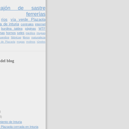
cajón de sastre
ferrerías
ríos
vía verde Plazaola
a de inturia
centrales
internet
burdina taldea
páginas
WTF
nas
hornos
seles
medios
mugas
cuerdos
fábricas
libros
naturaleza
il de Plazaola
mapas
molinos
túneles
del blog
)
4)
iento de Inturia
 Plazaola cerrada en Inturia