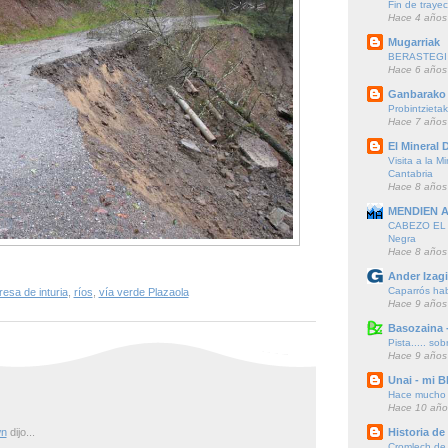
Fin de trayec
Hace 4 años
Mugarriak
BERASTEGI 
Hace 6 años
Ganbarako 
Probintzieta
Hace 7 años
El Mineral D
Visita a la M
Cantabria
Hace 8 años
MENDIEN 
CABEZO EL F
Negra
Hace 8 años
Ander Izagi
Caparrós hab
resa de inturia
,
ríos
,
vía verde Plazaola
Hace 9 años
Basozaina 
Pista..... sob
Hace 9 años
Unai - mi B
Hace mucho t
Hace 10 año
n
dijo...
Historia d
Cromlech de A