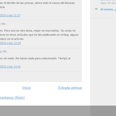
r el derribo de las presas, ahora todo el cauce del leizaran
Hace 10 año
rena
Al monte, 
2015 a las 11:37
n
dijo...
es. Pero ese es otro tema, mejor no mezclarlos. Ya verás mi
ecto en otros artículos que he ido publicando en el blog, alguno
lazo en el artículo.
2015 a las 12:24
n
dijo...
 sin nada. No haran nada para solucionarlo. Tiempo al
2015 a las 14:41
Inicio
Entrada antigua
mentarios (Atom)