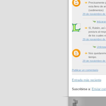
Precisamente po
esta lleno de a
(sedimentos)
29 de noviembre de 
leitzara
Sí, Rubén, así 
postura al resp
de los cuales en
29 de noviembre de 
Unknow
Nos quedaremos
tiempo.
29 de noviembre de 
Publicar un comentario
Entrada más reciente
Suscribirse a:
Enviar co