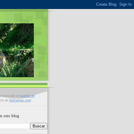
encabezado (el
puente de
esía de
fotoramas.com
n este blog