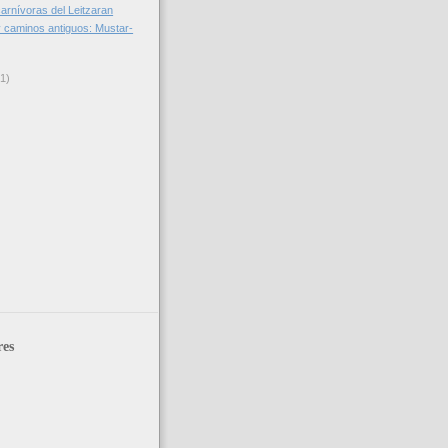
carnívoras del Leitzaran
 caminos antiguos: Mustar-
(1)
res