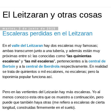
El Leitzaran y otras cosas
martes, 2 de junio de 2015
Escaleras perdidas en el Leitzaran
En el 
valle del Leitzaran
 hay dos escaleras muy famosas; 
ambas transcurren junto a una tubería, y además están muy 
próximas entre sí: las conocidas como “
las quinientas 
escaleras
” y “
las mil escaleras
”, pertenecientes a la 
central de 
Bertxin
 y a la 
central de Iberdrola
 respectivamente. En realidad 
se trata de quinientos o mil escalones, no escaleras; pero la 
toponimia popular funciona así.
Pero en las vertientes del Leizarán hay más escaleras. Yo al 
menos conozco esta otra que os muestro a continuación, pero 
puede que también haya otras (me refiero a escaleras de cierta 
longitud, construidas firmemente en el suelo).