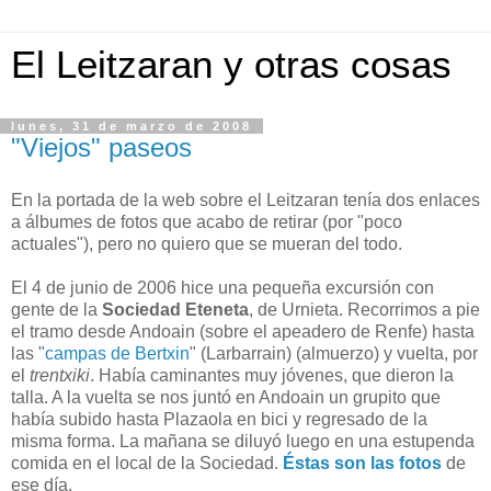
El Leitzaran y otras cosas
lunes, 31 de marzo de 2008
"Viejos" paseos
En la portada de la web sobre el Leitzaran tenía dos enlaces
a álbumes de fotos que acabo de retirar (por "poco
actuales"), pero no quiero que se mueran del todo.
El 4 de junio de 2006 hice una pequeña excursión con
gente de la
Sociedad Eteneta
, de Urnieta. Recorrimos a pie
el tramo desde Andoain (sobre el apeadero de Renfe) hasta
las "
campas de Bertxin
" (Larbarrain) (almuerzo) y vuelta, por
el
trentxiki
. Había caminantes muy jóvenes, que dieron la
talla. A la vuelta se nos juntó en Andoain un grupito que
había subido hasta Plazaola en bici y regresado de la
misma forma. La mañana se diluyó luego en una estupenda
comida en el local de la Sociedad.
Éstas son las fotos
de
ese día.