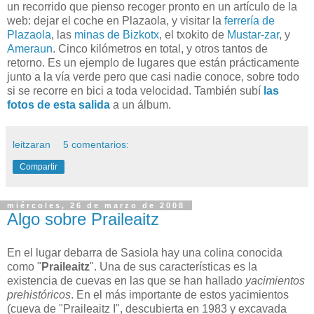
un recorrido que pienso recoger pronto en un artículo de la
web: dejar el coche en Plazaola, y visitar la
ferrería de
Plazaola
, las
minas de Bizkotx
, el txokito de
Mustar-zar
, y
Ameraun
. Cinco kilómetros en total, y otros tantos de
retorno. Es un ejemplo de lugares que están prácticamente
junto a la vía verde pero que casi nadie conoce, sobre todo
si se recorre en bici a toda velocidad. También subí
las
fotos de esta salida
a un álbum.
leitzaran
5 comentarios:
Compartir
miércoles, 26 de marzo de 2008
Algo sobre Praileaitz
En el lugar debarra de Sasiola hay una colina conocida
como "
Praileaitz
". Una de sus características es la
existencia de cuevas en las que se han hallado
yacimientos
prehistóricos
. En el más importante de estos yacimientos
(cueva de "Praileaitz I", descubierta en 1983 y excavada