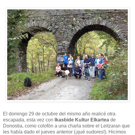
El domingo 29 de octubre del mismo año realicé otra
escapada, esta vez con
Ikasbide Kultur Elkartea
de
Donostia, como colofón a una charla sobre el Leitzaran que
les había dado el jueves anterior (¡qué sudores!). Hicimos