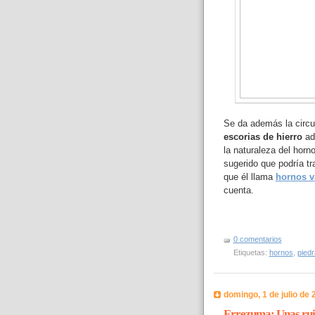
Se da además la circu
escorias de hierro
adh
la naturaleza del horn
sugerido que podría tr
que él llama
hornos v
cuenta.
0 comentarios
Etiquetas:
hornos
,
pied
domingo, 1 de julio de 
Errezuma: Unas rui