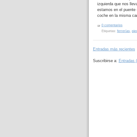
izquierda que nos llev
estamos en el puente 
coche en la misma car
0 comentarios
Etiquetas:
ferrerías
,
pie
Entradas más recientes
Suscribirse a:
Entradas 