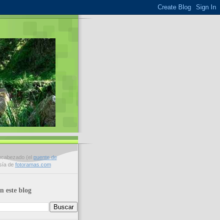
encabezado (el
puente de
esía de
fotoramas.com
n este blog