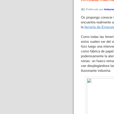
Publicado por
leitzara
Os propongo conocer u
encuentra realmente a 
la
ferrería de Errezu
Como todas las ferrer
estos suelen ser del s
hizo luego una interve
como fábrica de papel
poderosamente la aten
ruinas: un hueco remat
van desplegándose las
ilusionante industria.