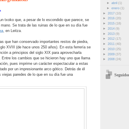
►
abril
(1)
►
enero
(1)
n
►
2017
(10)
►
2016
(20)
n txoko que, a pesar de lo escondido que parece, se
►
2015
(18)
mano. Se trata de las ruinas de lo que en su día fue
►
2014
(9)
ma
, en Leitza.
►
2013
(9)
►
2012
(17)
ías que han conservado importantes restos de piedra,
►
2011
(40)
iglo XVIII (de hace unos 250 años). En esta ferrería se
►
2010
(25)
nción a principios del siglo XIX para aprovecharla
►
2009
(37)
. Entre los cambios que se hicieron hay uno que llama
►
2008
(24)
ción, pues imprime un carácter espectacular a estas
ado por un impresionante arco gótico. Detrás de él
 viejas paredes de lo que en su día fue una
Seguido