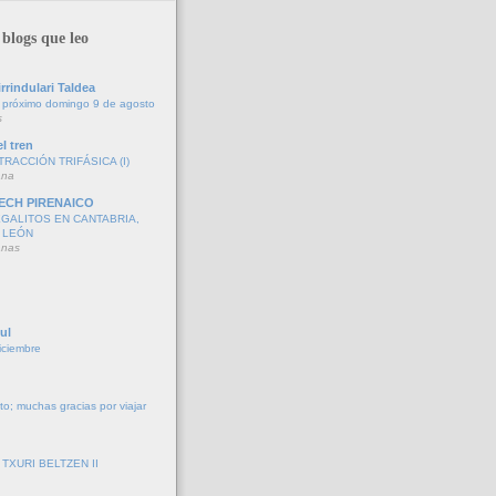
blogs que leo
rrindulari Taldea
 próximo domingo 9 de agosto
s
l tren
TRACCIÓN TRIFÁSICA (I)
ana
ECH PIRENAICO
GALITOS EN CANTABRIA,
 LEÓN
anas
ul
iciembre
to; muchas gracias por viajar
TXURI BELTZEN II