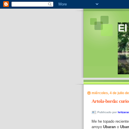
El
miércoles, 4 de julio d
Artola-borda: curio
Publicado por
leitzara
Me he topado reciente
arroyo
Ubaran
o
Uban