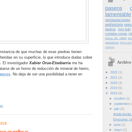
paseos
lamentable
restauraciones
prehistoria
pres
piedras
tren-txiki
comidas-cenas
mi
presa de olloki
re
papeleras
ferrocarr
urumea
nstancia de que muchas de esas piedras tienen
eridas en su superficie, lo que introduce dudas sobre
Archivo 
o. El investigador
Xabier Orue-Etxebarria
me ha
atarse de un horno de reducción de mineral de hierro,
►
2022
(1)
ascos
. No deja de ser una posibilidad a tener en
►
2021
(2)
►
2020
(3)
►
2019
(6)
▼
2018
(8)
►
octubre
(1)
►
septiembre
ras
▼
julio
(2)
Artola-borda
Errezuma: Un
2018
►
junio
(1)
►
mayo
(1)
nas grandiosas