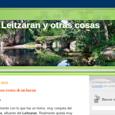
 Leitzaran y otras cosas
La fotografía del 
e 2018
Unanibia
) es cort
sos restos de un horno
Buscar e
n
mente con lo que fue un horno, muy cerquita del
e
, afluente del
Leitzaran
. Realmente queda muy