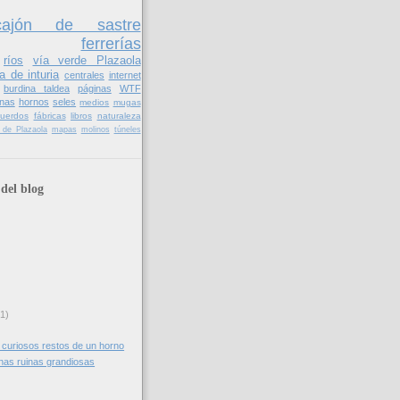
cajón de sastre
ferrerías
ríos
vía verde Plazaola
a de inturia
centrales
internet
burdina taldea
páginas
WTF
nas
hornos
seles
medios
mugas
cuerdos
fábricas
libros
naturaleza
il de Plazaola
mapas
molinos
túneles
del blog
(1)
: curiosos restos de un horno
as ruinas grandiosas