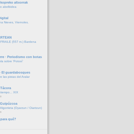
kopreko altxorrak
ko abelbidea
igital
ina Nieves, Viernoles.
ARTEAN
RAILE (557 m.) Bardena
rre · Periodismo con botas
la sobre ‘Potosí’
- El guardabosques
re las pistas del Aralar
ITácora
iempo... XIX
s
e Guipúzcoa
lgorrieta (Oyarzun / Oiartzun)
s
¿para qué?