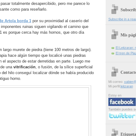
 pasar totalmente desapercibido, pero me parece lo
esante como para reseñarlo.
Subscri
Subscribe in a rea
e Artola borda 1
por su proximidad al caserío del
mponentes ruinas siguen vigilando el camino que
 1 es porque cerca hay más hornos, que otro día
Mis pág
El Leitzaran: r
n largo murete de piedra (tiene 100 metros de largo).
El tren de Pla
apia hace algún tiempo que localicé unas piedras
n el aspecto de estar derretidas en parte. Luego me
a de una
vitrificación
, o fusión, de la sílice superficial
Contact
o del hilo conseguí localizar dónde se había producido
tiguo horno.
Mi correo:
xabier@
Mi perfil:
leitzaran
Estoy en
También puedes s
Etiqueta