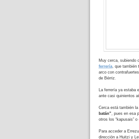
Muy cerca, subiendo c
ferrería
, que también 
arco con contrafuertes
de Bérriz.
La ferrería ya estaba
ante casi quinientos a
Cerca está también l
batán”
, pues en esa p
otros los “kapusais” 
Para acceder a Errezu
dirección a Huitzi y L