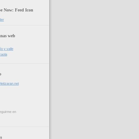
be Now: Feed Icon
der
inas web
ío y valle
zaola
o
leitzaran.net
eguirme en
s