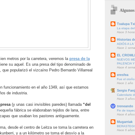
Algunos 
Txalupa Txi
La etapa del
Hace 3 hora
Historias de
ADIÓS A LA 
Hace 1 sem
EL CROML
ien metros por la carretera, veremos la
presa de la
NUEVOS ME
PALENCIA Y
tiene su aquel. Es una presa del tipo denominado de
Hace 4 sem
, que popularizó el vizcaíno Pedro Bernardo Villarreal
eresfea
Fue el otoño
Hace 1 año
 en funcionamiento en el año 1349, así que estamos
Sergio Fanj
ños de industria.
Calendario d
Hace 3 años
a
presa
(y unas casi invisibles paredes) llamada
“del
treneando
equeña fábrica se elaboraban tejidos de lana, entre
Fin de trayec
Hace 4 años
o capas que usaban los pastores antiguamente.
Mugarriak
BERASTEGI 
ma, desde el centro de Leitza se toma la carretera en
Hace 6 años
ekunberri, y a un kilómetro se toma el desvío a la