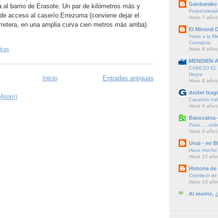
Ganbarako 
a al barrio de Erasote. Un par de kilómetros más y
Probintzieta
de acceso al caserío Errezuma (conviene dejar el
Hace 7 años
retera, en una amplia curva cien metros más arriba).
El Mineral D
Visita a la M
Cantabria
Hace 8 años
dras
MENDIEN 
CABEZO EL F
Negra
Inicio
Entradas antiguas
Hace 8 años
Ander Izagi
(Atom)
Caparrós hab
Hace 9 años
Basozaina 
Pista..... sob
Hace 9 años
Unai - mi B
Hace mucho t
Hace 10 año
Historia d
Cromlech de A
Hace 10 año
Al monte, 