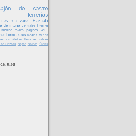
cajón de sastre
ferrerías
ríos
vía verde Plazaola
a de inturia
centrales
internet
burdina taldea
páginas
WTF
nas
hornos
seles
medios
mugas
cuerdos
fábricas
libros
naturaleza
il de Plazaola
mapas
molinos
túneles
del blog