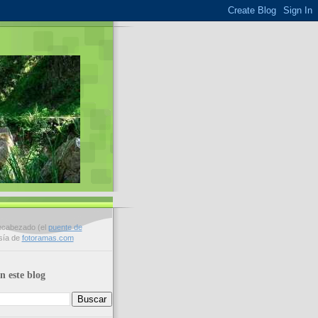
encabezado (el
puente de
esía de
fotoramas.com
n este blog