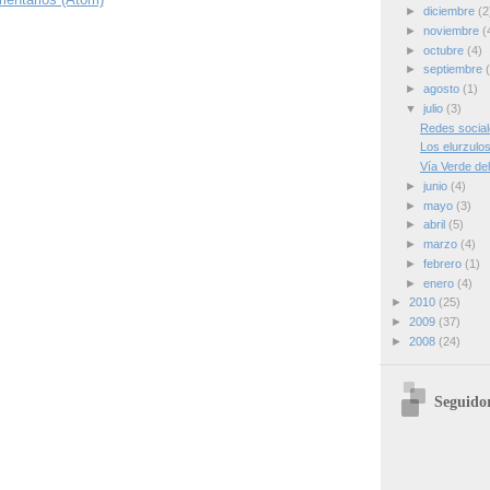
►
diciembre
(2
►
noviembre
(
►
octubre
(4)
►
septiembre
►
agosto
(1)
▼
julio
(3)
Redes socia
Los elurzulos
Vía Verde del
►
junio
(4)
►
mayo
(3)
►
abril
(5)
►
marzo
(4)
►
febrero
(1)
►
enero
(4)
►
2010
(25)
►
2009
(37)
►
2008
(24)
Seguido