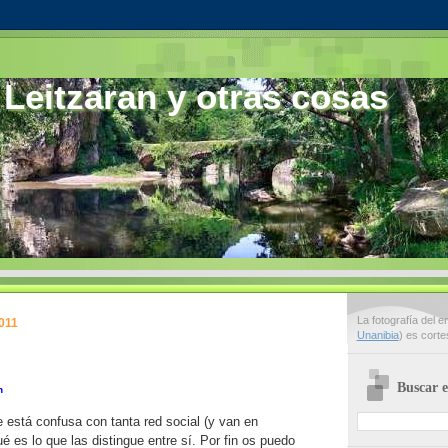
 Leitzaran y otras cosas
La fotografía del 
2011
Unanibia
) es cort
Buscar e
n
 está confusa con tanta red social (y van en
 es lo que las distingue entre sí. Por fin os puedo