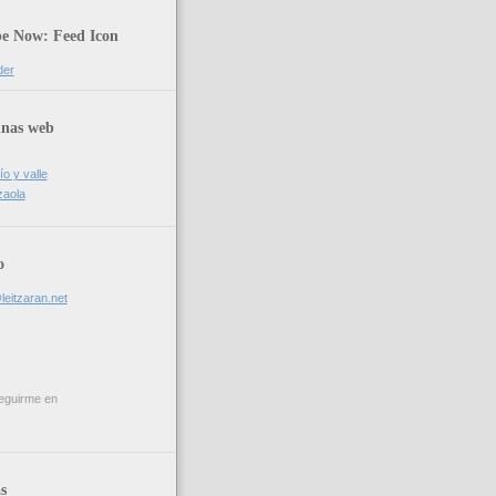
be Now: Feed Icon
der
inas web
ío y valle
zaola
o
leitzaran.net
eguirme en
s