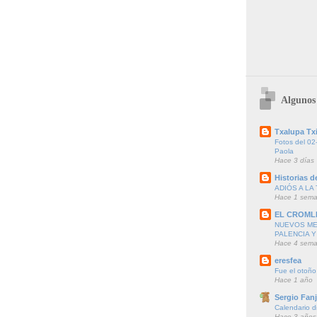
Algunos 
Txalupa Txi
Fotos del 02
Paola
Hace 3 días
Historias de
ADIÓS A LA 
Hace 1 sem
EL CROML
NUEVOS ME
PALENCIA Y
Hace 4 sem
eresfea
Fue el otoño
Hace 1 año
Sergio Fanj
Calendario d
Hace 3 años