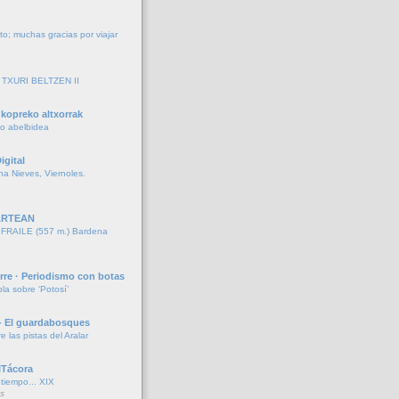
to; muchas gracias por viajar
TXURI BELTZEN II
kopreko altxorrak
ko abelbidea
igital
ina Nieves, Viernoles.
ARTEAN
RAILE (557 m.) Bardena
rre · Periodismo con botas
la sobre ‘Potosí’
- El guardabosques
re las pistas del Aralar
ITácora
iempo... XIX
s