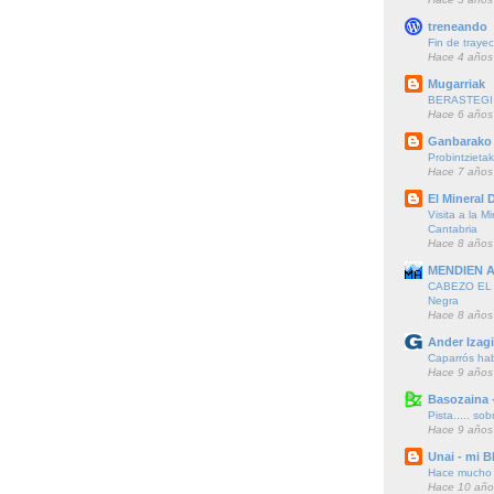
treneando
Fin de trayec
Hace 4 años
Mugarriak
BERASTEGI 
Hace 6 años
Ganbarako 
Probintzieta
Hace 7 años
El Mineral D
Visita a la M
Cantabria
Hace 8 años
MENDIEN 
CABEZO EL F
Negra
Hace 8 años
Ander Izagi
Caparrós hab
Hace 9 años
Basozaina 
Pista..... sob
Hace 9 años
Unai - mi B
Hace mucho t
Hace 10 año