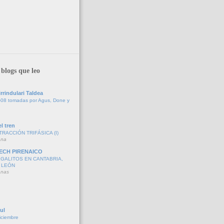
blogs que leo
rrindulari Taldea
-08 tomadas por Agus, Done y
l tren
TRACCIÓN TRIFÁSICA (I)
ana
ECH PIRENAICO
GALITOS EN CANTABRIA,
 LEÓN
anas
ul
iciembre