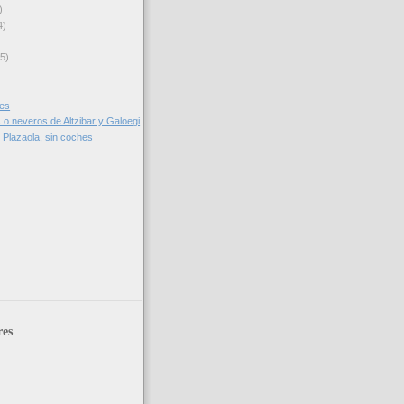
)
4)
(5)
les
 o neveros de Altzibar y Galoegi
 Plazaola, sin coches
res