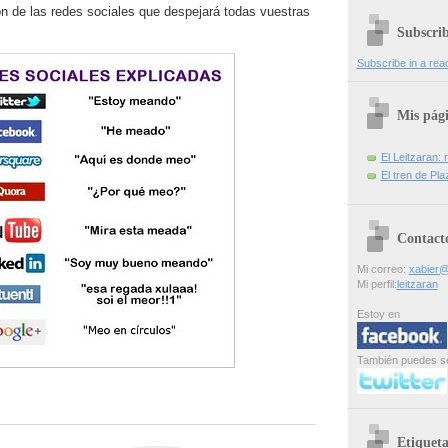
ón de las redes sociales que despejará todas vuestras
Subscri
Subscribe in a rea
Mis pág
El Leitzaran: r
El tren de Pla
Contact
Mi correo:
xabier@
Mi perfil:
leitzaran
Estoy en
También puedes s
Etiqueta