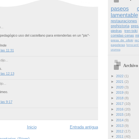
paseos
lamentable
restauraciones
prehistoria
pres
...
piedras
tren-txiki
pedagógico uso del castellano para entenderlas en un "pis"-
comidas-cenas
mi
presa de olloki
re
papeleras
inde
ferrocarr
urumea
 las 11:31
dijo...
Archivo 
s.
 las 12:13
►
2022
(1)
►
2021
(2)
jo...
►
2020
(3)
Vimeo.
►
2019
(6)
►
2018
(8)
 las 9:17
►
2017
(10)
►
2016
(20)
►
2015
(18)
►
2014
(9)
►
2013
(9)
Inicio
Entrada antigua
►
2012
(17)
▼
2011
(40)
mentarios (Atom)