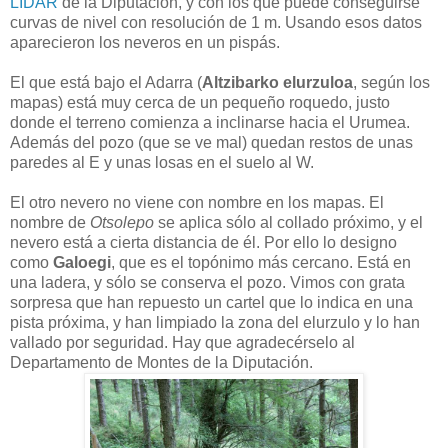
LIDAR
de la Diputación, y con los que puede conseguirse
curvas de nivel con resolución de 1 m. Usando esos datos
aparecieron los neveros en un pispás.
El que está bajo el Adarra (
Altzibarko elurzuloa
, según los
mapas) está muy cerca de un pequeño roquedo, justo
donde el terreno comienza a inclinarse hacia el Urumea.
Además del pozo (que se ve mal) quedan restos de unas
paredes al E y unas losas en el suelo al W.
El otro nevero no viene con nombre en los mapas. El
nombre de
Otsolepo
se aplica sólo al collado próximo, y el
nevero está a cierta distancia de él. Por ello lo designo
como
Galoegi
, que es el topónimo más cercano. Está en
una ladera, y sólo se conserva el pozo. Vimos con grata
sorpresa que han repuesto un cartel que lo indica en una
pista próxima, y han limpiado la zona del elurzulo y lo han
vallado por seguridad. Hay que agradecérselo al
Departamento de Montes de la Diputación.