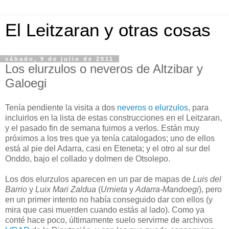
El Leitzaran y otras cosas
sábado, 9 de julio de 2011
Los elurzulos o neveros de Altzibar y
Galoegi
Tenía pendiente la visita a dos
neveros o elurzulos
, para
incluirlos en la lista de estas construcciones en el Leitzaran,
y el pasado fin de semana fuimos a verlos. Están muy
próximos a los tres que ya tenía catalogados; uno de ellos
está al pie del Adarra, casi en Eteneta; y el otro al sur del
Onddo, bajo el collado y dolmen de Otsolepo.
Los dos elurzulos aparecen en un par de mapas de
Luis del
Barrio
y
Luix Mari Zaldua
(
Urnieta
y
Adarra-Mandoegi
), pero
en un primer intento no había conseguido dar con ellos (y
mira que casi muerden cuando estás al lado). Como ya
conté hace poco, últimamente suelo servirme de archivos