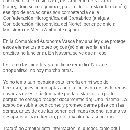
competencia, en este caso, del Gobierno de Navarra
(corregidme si me equivoco, para rectificar esta información)
ese tipo de actuaciones son competencia de la
Confederación Hidrográfica del Cantábrico (antigua
Confederación Hidrográfica del Norte), perteneciente al
Ministerio de Medio Ambiente español.
En la Comunidad Autónoma Vasca hay una ley que protege
estos elementos arqueológicos (sólo en teoría; en la
práctica no funciona). En Navarra se ve que ni eso.
Es como las muertes: ya no tiene remedio. No vale
arrepentirse, no hay marcha atrás.
Yo no tenía aún recogida esta ferrería en mi web del
Leizarán, pues he ido aplazando la inclusión de las ferrerías
navarras de este río (en parte por la distancia, en parte
porque no consigo recoger documentación). Una lástima. La
acabo de subir a todo correr, y prometo darme prisa con las
demás, antes de que las borren del mapa (bueno, alguna ya
desapareció hace tiempo, pero hay otra para alucinar).
Trataré de ampliar esta información (si puedo), tanto aquí