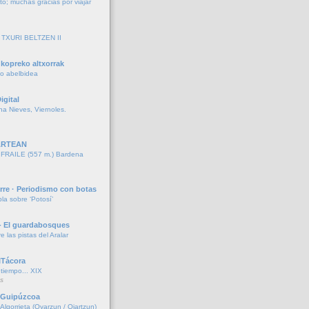
to; muchas gracias por viajar
TXURI BELTZEN II
kopreko altxorrak
ko abelbidea
igital
ina Nieves, Viernoles.
ARTEAN
RAILE (557 m.) Bardena
rre · Periodismo con botas
la sobre ‘Potosí’
- El guardabosques
re las pistas del Aralar
ITácora
iempo... XIX
s
e Guipúzcoa
lgorrieta (Oyarzun / Oiartzun)