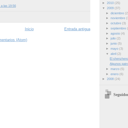
►
2010
(25)
a las 19:56
▼
2009
(37)
►
diciembre
(2
►
noviembre
(
►
octubre
(3)
►
septiembre
Inicio
Entrada antigua
►
agosto
(4)
►
julio
(2)
mentarios (Atom)
►
junio
(5)
►
mayo
(3)
▼
abril
(2)
El shenzhen
Algunos pat
►
marzo
(5)
►
enero
(6)
►
2008
(24)
Seguido