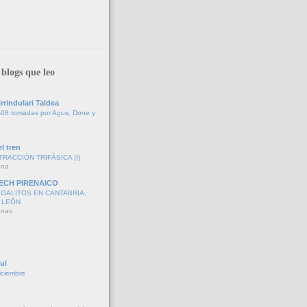
blogs que leo
rrindulari Taldea
-08 tomadas por Agus, Done y
l tren
TRACCIÓN TRIFÁSICA (I)
ana
ECH PIRENAICO
GALITOS EN CANTABRIA,
 LEÓN
anas
ul
iciembre