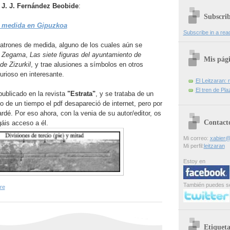
e
J. J. Fernández Beobide
:
Subscri
 medida en Gipuzkoa
Subscribe in a rea
patrones de medida, alguno de los cuales aún se
e Zegama
,
Las siete figuras del ayuntamiento de
Mis pág
de Zizurkil
, y trae alusiones a símbolos en otros
urioso en interesante.
El Leitzaran: r
El tren de Pla
publicado en la revista
"Estrata"
, y se trataba de un
 de un tiempo el pdf desapareció de internet, pero por
ardé. Por eso ahora, con la venia de su autor/editor, os
Contact
áis acceso a él.
Mi correo:
xabier@
Mi perfil:
leitzaran
Estoy en
También puedes s
re
Etiqueta