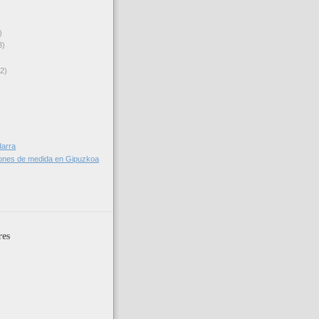
)
3)
(2)
darra
rones de medida en Gipuzkoa
res