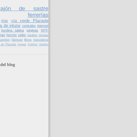
cajón de sastre
ferrerías
ríos
vía verde Plazaola
a de inturia
centrales
internet
burdina taldea
páginas
WTF
nas
hornos
seles
medios
mugas
cuerdos
fábricas
libros
naturaleza
il de Plazaola
mapas
molinos
túneles
del blog