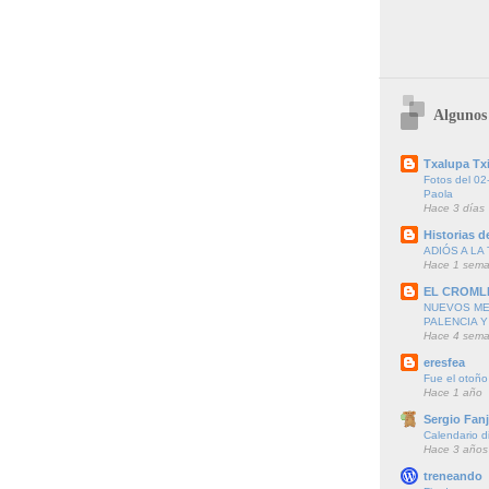
Algunos 
Txalupa Txi
Fotos del 02
Paola
Hace 3 días
Historias de
ADIÓS A LA 
Hace 1 sem
EL CROML
NUEVOS ME
PALENCIA Y
Hace 4 sem
eresfea
Fue el otoño
Hace 1 año
Sergio Fanj
Calendario d
Hace 3 años
treneando