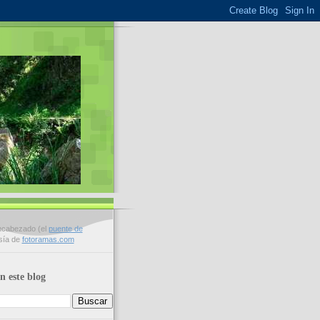
encabezado (el
puente de
esía de
fotoramas.com
n este blog