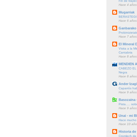
Fin de trayec
Hace 4 años
Mugarriak
BERASTEGI 
Hace 6 años
Ganbarako 
Probintzieta
Hace 7 años
El Mineral D
Visita a la M
Cantabria
Hace 8 años
MENDIEN 
CABEZO EL F
Negra
Hace 8 años
Ander Izagi
Caparrós hab
Hace 9 años
Basozaina 
Pista..... sob
Hace 9 años
Unai - mi B
Hace mucho t
Hace 10 año
Historia d
Cromlech de A