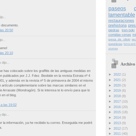
paseos
lamentable
jo...
restauraciones
prehistoria
pres
o documento.
las 20:50
piedras
tren-txiki
comidas-cenas
mi
presa de olloki
re
jo...
papeleras
ferrocarr
ueno!
urumea
las 20:10
dijo...
Archivo 
que has colocado sobre los graffitis de las antiguas medidas en
►
2022
(1)
 publicados por J.J. Fdez. Beobide en la revista Estrata nº 4
►
2021
(2)
01, y además en la revista nº 5 de primavera de 2004 el mismo
►
2020
(3)
n artículo complementario sobre las marcas similares en el
 Arrasate (Mondragón). Si te interesa te lo envío para que lo
►
2019
(6)
en el blog.
►
2018
(8)
►
2017
(10)
a las 19:02
►
2016
(20)
►
2015
(18)
n
dijo...
►
2014
(9)
or la información, ya he recibido tu correo. Enseguida me podré
►
2013
(9)
a.
►
2012
(17)
►
2011
(40)