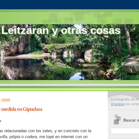
 Leitzaran y otras cosas
La fotografía del 
e 2009
Unanibia
) es cort
e medida en Gipuzkoa
Buscar e
n
 relacionadas con los seles, y en concreto con la
villa
,
pitipia
o
codera
, me topé en internet con un