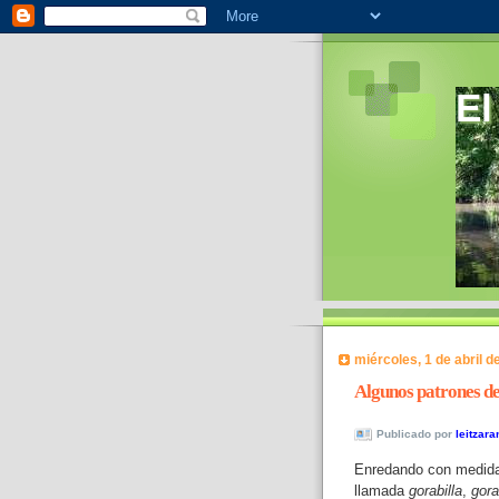
El
miércoles, 1 de abril d
Algunos patrones d
Publicado por
leitzara
Enredando con medidas
llamada
gorabilla
,
gora