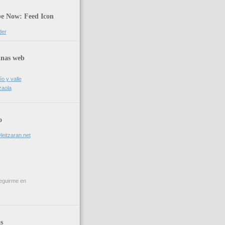
be Now: Feed Icon
der
inas web
ío y valle
zaola
o
leitzaran.net
eguirme en
s