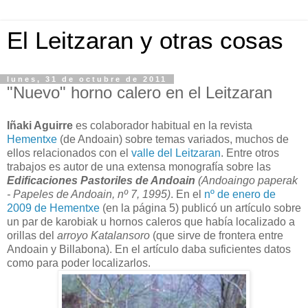
El Leitzaran y otras cosas
lunes, 31 de octubre de 2011
"Nuevo" horno calero en el Leitzaran
Iñaki Aguirre
es colaborador habitual en la revista
Hementxe
(de Andoain) sobre temas variados, muchos de
ellos relacionados con el
valle del Leitzaran
. Entre otros
trabajos es autor de una extensa monografía sobre las
Edificaciones Pastoriles de Andoain
(Andoaingo paperak
- Papeles de Andoain, nº 7, 1995)
. En el
nº de enero de
2009 de Hementxe
(en la página 5) publicó un artículo sobre
un par de karobiak u hornos caleros que había localizado a
orillas del
arroyo Katalansoro
(que sirve de frontera entre
Andoain y Billabona). En el artículo daba suficientes datos
como para poder localizarlos.