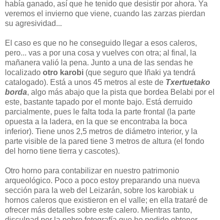
había ganado, así que he tenido que desistir por ahora. Ya
veremos el invierno que viene, cuando las zarzas pierdan
su agresividad...
El caso es que no he conseguido llegar a esos caleros,
pero... vas a por una cosa y vuelves con otra; al final, la
mañanera valió la pena. Junto a una de las sendas he
localizado
otro karobi
(que seguro que Iñaki ya tendrá
catalogado). Está a unos 45 metros al este de
Txertuetako
borda
, algo más abajo que la pista que bordea Belabi por el
este, bastante tapado por el monte bajo. Está derruido
parcialmente, pues le falta toda la parte frontal (la parte
opuesta a la ladera, en la que se encontraba la boca
inferior). Tiene unos 2,5 metros de diámetro interior, y la
parte visible de la pared tiene 3 metros de altura (el fondo
del horno tiene tierra y cascotes).
Otro horno para contabilizar en nuestro patrimonio
arqueológico. Poco a poco estoy preparando una nueva
sección para la web del Leizarán, sobre los karobiak u
hornos caleros que existieron en el valle; en ella trataré de
ofrecer más detalles sobre este calero. Mientras tanto,
disculpad por la pobre fotografía que he podido obtener,