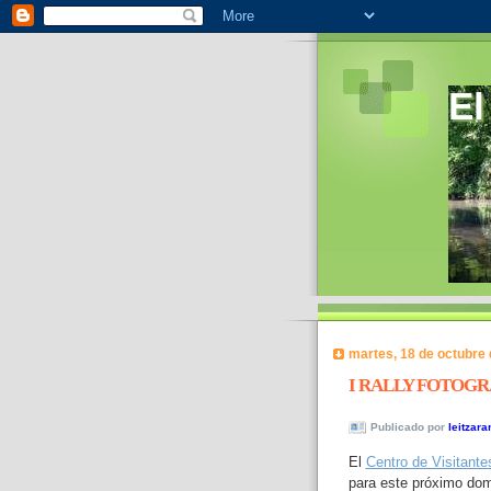
El
martes, 18 de octubre 
I RALLY FOTOGR
Publicado por
leitzara
El
Centro de Visitante
para este próximo dom