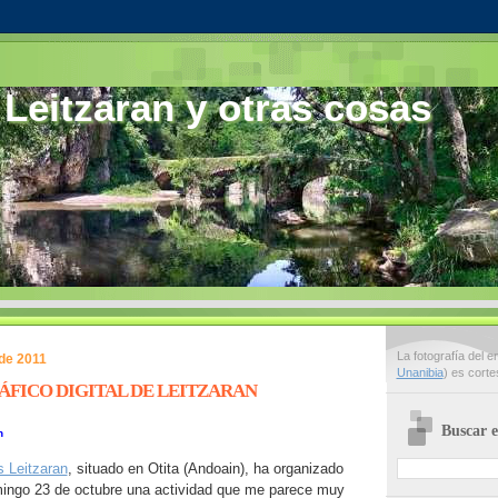
 Leitzaran y otras cosas
La fotografía del 
de 2011
Unanibia
) es cort
ÁFICO DIGITAL DE LEITZARAN
Buscar e
n
s Leitzaran
, situado en Otita (Andoain), ha organizado
ingo 23 de octubre una actividad que me parece muy