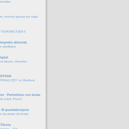
iciembre
to; muchas gracias por viajar
TXURI BELTZEN II
kopreko altxorrak
ko abelbidea
igital
ina Nieves, Viernoles.
ARTEAN
RAILE (557 m.) Bardena
rre · Periodismo con botas
la sobre ‘Potosí’
- El guardabosques
re las pistas del Aralar
ITácora
iempo... XIX