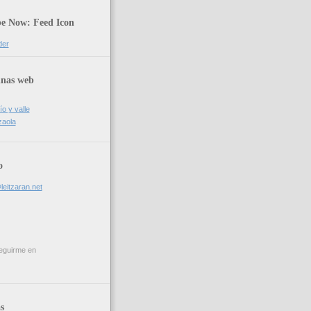
be Now: Feed Icon
der
inas web
ío y valle
zaola
o
leitzaran.net
eguirme en
s