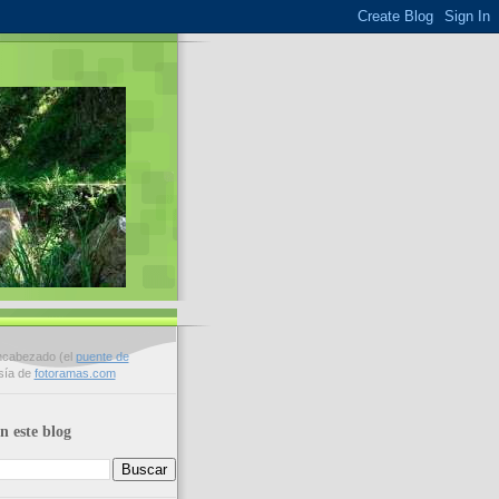
encabezado (el
puente de
esía de
fotoramas.com
n este blog