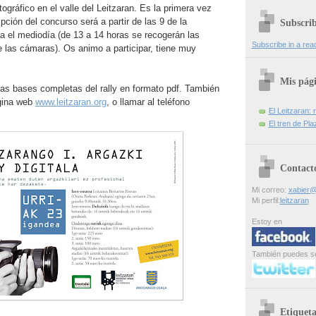
otográfico en el valle del Leitzaran. Es la primera vez
pción del concurso será a partir de las 9 de la
Subscri
a el mediodía (de 13 a 14 horas se recogerán las
Subscribe in a rea
 las cámaras). Os animo a participar, tiene muy
Mis pág
as bases completas del rally en formato pdf. También
ágina web
www.leitzaran.org
, o llamar al teléfono
El Leitzaran: r
El tren de Pla
Contact
Mi correo:
xabier@
Mi perfil:
leitzaran
Estoy en
También puedes s
Etiqueta