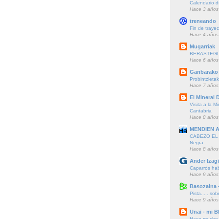
Calendario d
Hace 3 años
treneando
Fin de trayec
Hace 4 años
Mugarriak
BERASTEGI 
Hace 6 años
Ganbarako 
Probintzieta
Hace 7 años
El Mineral D
Visita a la M
Cantabria
Hace 8 años
MENDIEN 
CABEZO EL F
Negra
Hace 8 años
Ander Izagi
Caparrós hab
Hace 9 años
Basozaina 
Pista..... sob
Hace 9 años
Unai - mi B
Hace mucho t