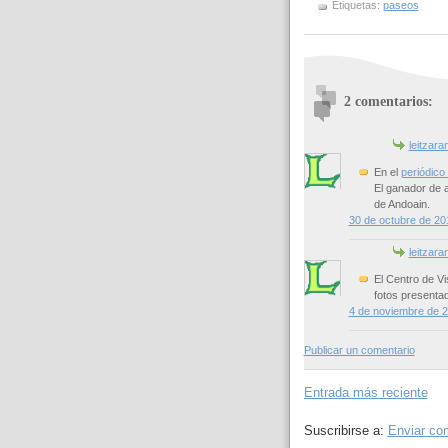
Etiquetas:
paseos
2 comentarios:
leitzara
En el
periódico
El ganador de a
de Andoain.
30 de octubre de 201
leitzara
El Centro de Vi
fotos presenta
4 de noviembre de 2
Publicar un comentario
Entrada más reciente
Suscribirse a:
Enviar co