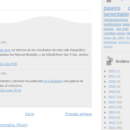
paseos
lamentable
restauraciones
prehistoria
pres
piedras
tren-txiki
comidas-cenas
mi
presa de olloki
re
n
dijo...
papeleras
ferrocarr
urumea
 de ayer
se informa de los resultados de este rally fotográfico.
dultos fue Manuel Beobide, y de infantil Anne Vaz Frías, ambos
Archivo 
1 a las 8:06
►
2022
(1)
n
dijo...
►
2021
(2)
sitantes Leitzaran ha publicado
en Facebook
una galería de
►
2020
(3)
das al concurso.
►
2019
(6)
011 a las 16:12
►
2018
(8)
►
2017
(10)
►
2016
(20)
►
2015
(18)
►
2014
(9)
Inicio
Entrada antigua
►
2013
(9)
►
2012
(17)
mentarios (Atom)
▼
2011
(40)