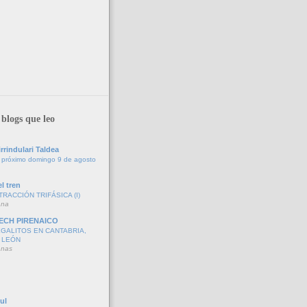
blogs que leo
rrindulari Taldea
 próximo domingo 9 de agosto
l tren
TRACCIÓN TRIFÁSICA (I)
ana
ECH PIRENAICO
GALITOS EN CANTABRIA,
 LEÓN
anas
ul