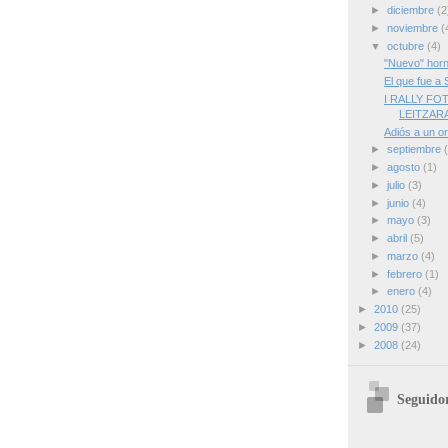
►
diciembre
(2
►
noviembre
(
▼
octubre
(4)
"Nuevo" horn
El que fue a S
I RALLY FO
LEITZAR
Adiós a un ori
►
septiembre
►
agosto
(1)
►
julio
(3)
►
junio
(4)
►
mayo
(3)
►
abril
(5)
►
marzo
(4)
►
febrero
(1)
►
enero
(4)
►
2010
(25)
►
2009
(37)
►
2008
(24)
Seguido