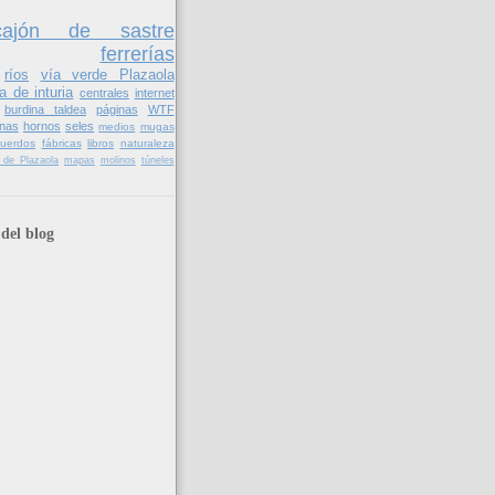
cajón de sastre
ferrerías
ríos
vía verde Plazaola
a de inturia
centrales
internet
burdina taldea
páginas
WTF
nas
hornos
seles
medios
mugas
cuerdos
fábricas
libros
naturaleza
il de Plazaola
mapas
molinos
túneles
del blog