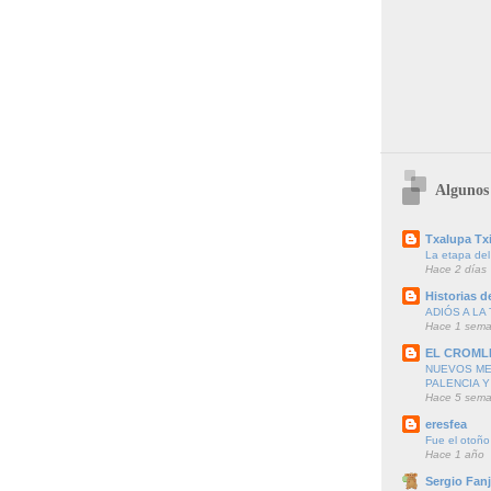
Algunos 
Txalupa Txi
La etapa del
Hace 2 días
Historias de
ADIÓS A LA 
Hace 1 sem
EL CROML
NUEVOS ME
PALENCIA Y
Hace 5 sem
eresfea
Fue el otoño
Hace 1 año
Sergio Fanj