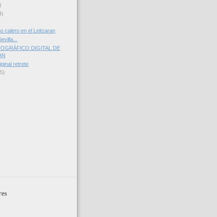
)
4)
o calero en el Leitzaran
evilla...
TOGRÁFICO DIGITAL DE
AN
ginal retrete
(5)
res