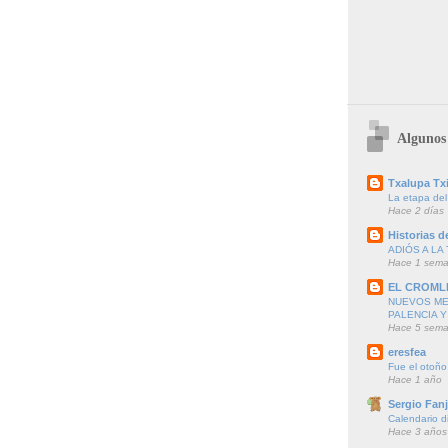
Algunos 
Txalupa Txi
La etapa del
Hace 2 días
Historias de
ADIÓS A LA 
Hace 1 sem
EL CROML
NUEVOS ME
PALENCIA Y
Hace 5 sem
eresfea
Fue el otoño
Hace 1 año
Sergio Fanj
Calendario d
Hace 3 años