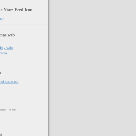
be Now: Feed Icon
der
inas web
ío y valle
zaola
o
leitzaran.net
eguirme en
s