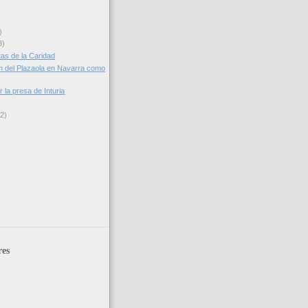
)
3)
as de la Caridad
 del Plazaola en Navarra como
r la presa de Inturia
(2)
res