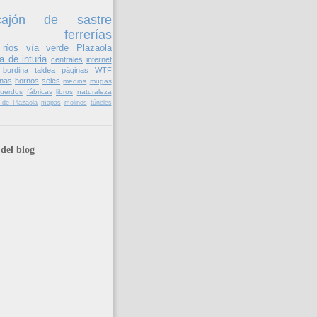
cajón de sastre
ferrerías
ríos
vía verde Plazaola
a de inturia
centrales
internet
burdina taldea
páginas
WTF
nas
hornos
seles
medios
mugas
cuerdos
fábricas
libros
naturaleza
il de Plazaola
mapas
molinos
túneles
del blog