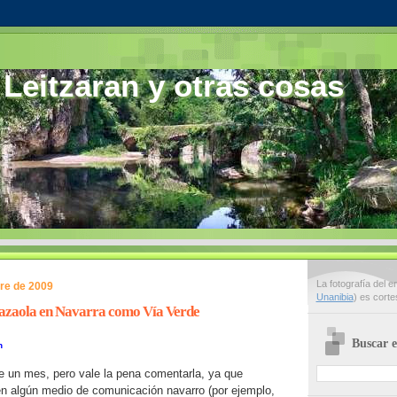
 Leitzaran y otras cosas
La fotografía del 
re de 2009
Unanibia
) es cort
lazaola en Navarra como Vía Verde
Buscar e
n
de un mes, pero vale la pena comentarla, ya que
n algún medio de comunicación navarro (por ejemplo,