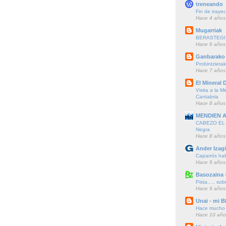
treneando
Fin de trayec
Hace 4 años
Mugarriak
BERASTEGI 
Hace 6 años
Ganbarako 
Probintzieta
Hace 7 años
El Mineral D
Visita a la M
Cantabria
Hace 8 años
MENDIEN 
CABEZO EL F
Negra
Hace 8 años
Ander Izagi
Caparrós hab
Hace 9 años
Basozaina 
Pista..... sob
Hace 9 años
Unai - mi B
Hace mucho t
Hace 10 año