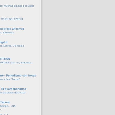
to; muchas gracias por viajar
TXURI BELTZEN II
kopreko altxorrak
ko abelbidea
igital
ina Nieves, Viernoles.
ARTEAN
RAILE (557 m.) Bardena
rre · Periodismo con botas
la sobre ‘Potosí’
- El guardabosques
re las pistas del Aralar
ITácora
iempo... XIX
s