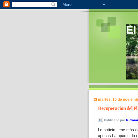
El
martes, 10 de noviemb
Recuperación del P
Publicado por
leitzara
La noticia tiene más 
apenas ha aparecido e