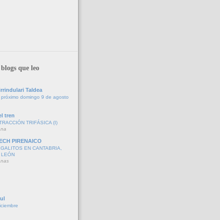
blogs que leo
rrindulari Taldea
 próximo domingo 9 de agosto
l tren
TRACCIÓN TRIFÁSICA (I)
ana
ECH PIRENAICO
GALITOS EN CANTABRIA,
 LEÓN
anas
ul
iciembre