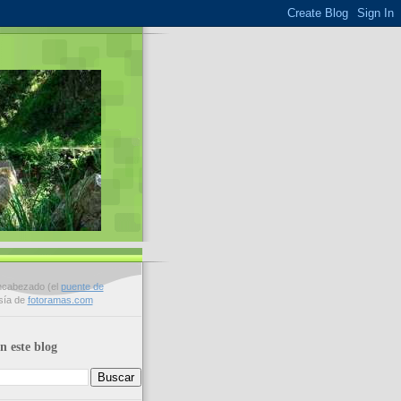
encabezado (el
puente de
esía de
fotoramas.com
n este blog