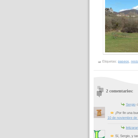
Etiquetas:
paseos
,
rest
2 comentarios:
Sergio
di
¡Por fin una bu
10 de noviembre de 
leitzara
Sí, Sergio, y t