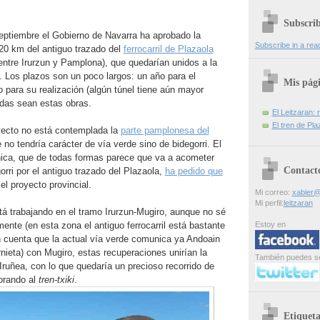
Subscri
septiembre el Gobierno de Navarra ha aprobado la
Subscribe in a rea
20 km del antiguo trazado del
ferrocarril de Plazaola
entre Irurzun y Pamplona), que quedarían unidos a la
. Los plazos son un poco largos: un año para el
Mis pág
o para su realización (algún túnel tiene aún mayor
idas sean estas obras.
El Leitzaran: r
El tren de Pla
yecto no está contemplada la
parte pamplonesa del
 no tendría carácter de vía verde sino de bidegorri. El
ica, que de todas formas parece que va a acometer
Contact
orri por el antiguo trazado del Plazaola,
ha pedido que
l proyecto provincial.
Mi correo:
xabier@
Mi perfil:
leitzaran
tá trabajando en el tramo Irurzun-Mugiro, aunque no sé
nte (en esta zona el antiguo ferrocarril está bastante
Estoy en
n cuenta que la actual vía verde comunica ya Andoain
ieta) con Mugiro, estas recuperaciones unirían la
También puedes s
Iruñea, con lo que quedaría un precioso recorrido de
rando al
tren-txiki
.
Etiqueta