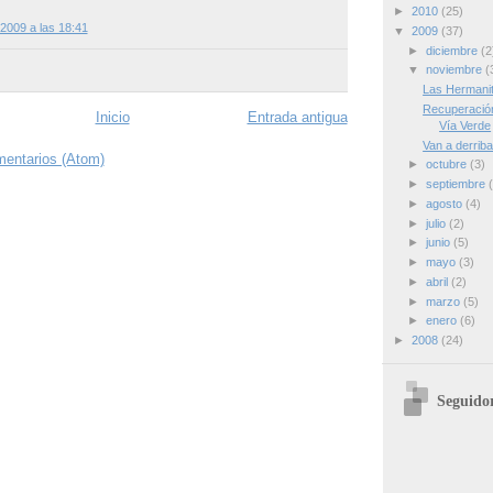
►
2010
(25)
2009 a las 18:41
▼
2009
(37)
►
diciembre
(2
▼
noviembre
(
Las Hermanit
Recuperación
Inicio
Entrada antigua
Vía Verde
Van a derriba
mentarios (Atom)
►
octubre
(3)
►
septiembre
►
agosto
(4)
►
julio
(2)
►
junio
(5)
►
mayo
(3)
►
abril
(2)
►
marzo
(5)
►
enero
(6)
►
2008
(24)
Seguido