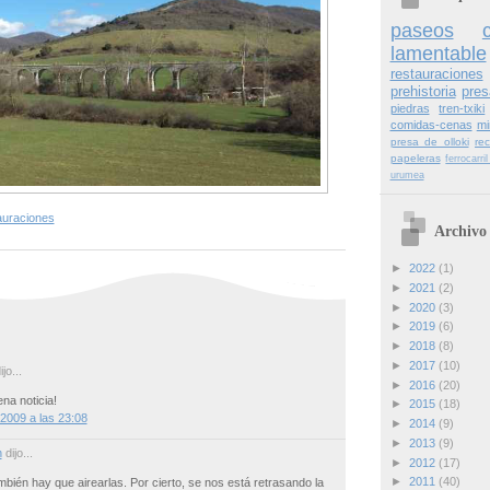
paseos
lamentable
restauraciones
prehistoria
pres
piedras
tren-txiki
comidas-cenas
mi
presa de olloki
re
papeleras
ferrocarr
urumea
auraciones
Archivo 
►
2022
(1)
►
2021
(2)
►
2020
(3)
►
2019
(6)
►
2018
(8)
►
2017
(10)
jo...
►
2016
(20)
ena noticia!
►
2015
(18)
2009 a las 23:08
►
2014
(9)
►
2013
(9)
n
dijo...
►
2012
(17)
►
2011
(40)
ambién hay que airearlas. Por cierto, se nos está retrasando la