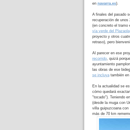
en
navarra.es
).
A finales del pasado 
recuperación de unos 
(en concreto el tramo 
vía verde del Plazaola
proyecto y otros cuatr
retraso), pero bienven
Al parecer en ese pro
recorrido
, quizá porque
ayuntamiento pamplon
las obras de ese bideg
se incluya
también en e
En la actualidad se es
cómo quedará exactame
"tocado"). Teniendo e
(desde la muga con Urn
villa guipuzcoana con 
más de 70 km rememo