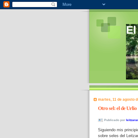
El
martes, 11 de agosto 
Otro sel: el de Urlio
Publicado por
leitzara
Siguiendo mis principi
sobre seles del Leitz