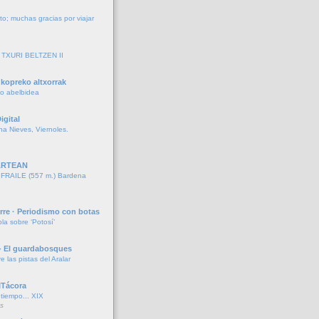
to; muchas gracias por viajar
TXURI BELTZEN II
kopreko altxorrak
ko abelbidea
igital
ina Nieves, Viernoles.
ARTEAN
RAILE (557 m.) Bardena
rre · Periodismo con botas
la sobre ‘Potosí’
- El guardabosques
re las pistas del Aralar
ITácora
iempo... XIX
s