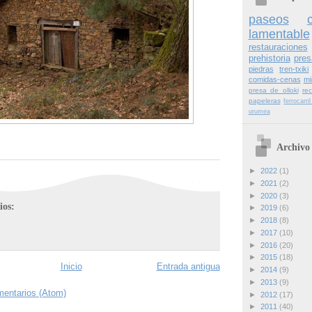
paseos
lamentable
restauraciones
prehistoria
pres
piedras
tren-txiki
comidas-cenas
mi
presa de olloki
re
papeleras
ferrocarr
urumea
Archivo 
►
2022
(1)
►
2021
(2)
►
2020
(3)
ios:
►
2019
(6)
►
2018
(8)
►
2017
(10)
►
2016
(20)
►
2015
(18)
Inicio
Entrada antigua
►
2014
(9)
►
2013
(9)
mentarios (Atom)
►
2012
(17)
►
2011
(40)