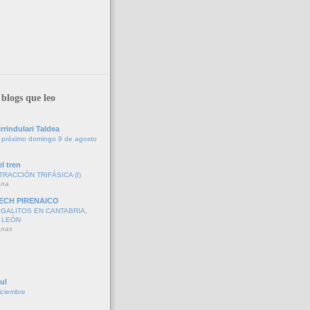
blogs que leo
rrindulari Taldea
 próximo domingo 9 de agosto
l tren
TRACCIÓN TRIFÁSICA (I)
ana
ECH PIRENAICO
GALITOS EN CANTABRIA,
 LEÓN
anas
ul
iciembre