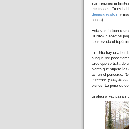
sus mojones ni límites
eliminados. Ya os hab
desaparecidos
, y má
nunca).
Esta vez le toca a un
Hurlio
). Sabemos poqu
conservado el topónim
En Urlio hay una bord
aunque por poco tiemp
Creo que se trata de u
planta que supera los
así en el periódico:
"B
comedor, y amplia cab
pisitos. La pena es qu
Si alguna vez pasáis p