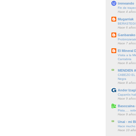
treneando
Fin de trayec
Hace 4 años
Mugarriak
BERASTEGI 
Hace 6 años
Ganbarako 
Probintzieta
Hace 7 años
El Mineral D
Visita a la M
Cantabria
Hace 8 años
MENDIEN 
CABEZO EL F
Negra
Hace 8 años
Ander Izagi
Caparrós hab
Hace 9 años
Basozaina 
Pista..... sob
Hace 9 años
Unai - mi B
Hace mucho t
Hace 10 año