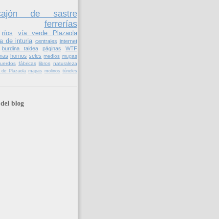
cajón de sastre
ferrerías
ríos
vía verde Plazaola
a de inturia
centrales
internet
burdina taldea
páginas
WTF
nas
hornos
seles
medios
mugas
cuerdos
fábricas
libros
naturaleza
il de Plazaola
mapas
molinos
túneles
del blog