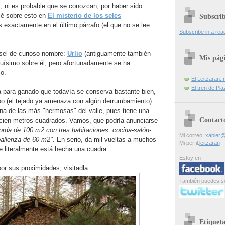
, ni es probable que se conozcan, por haber sido
lé sobre esto en
El misterio de los seles
Subscri
s exactamente en el último párrafo (el que no se lee
Subscribe in a rea
 sel de curioso nombre:
Urlio
(antiguamente también
Mis pág
ísimo sobre él, pero afortunadamente se ha
o.
El Leitzaran: r
El tren de Pla
a para ganado que todavía se conserva bastante bien,
o (el tejado ya amenaza con algún derrumbamiento).
na de las más "hermosas" del valle, pues tiene una
Contact
 cien metros cuadrados. Vamos, que podría anunciarse
orda de 100 m2 con tres habitaciones, cocina-salón-
Mi correo:
xabier@
alleriza de 60 m2"
. En serio, da mil vueltas a muchos
Mi perfil:
leitzaran
e literalmente está hecha una cuadra.
Estoy en
or sus proximidades, visitadla.
También puedes s
Etiqueta