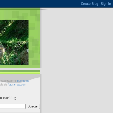
encabezado (el
puente de
esía de
fotoramas.com
n este blog