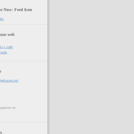
be Now: Feed Icon
der
inas web
ío y valle
zaola
o
leitzaran.net
eguirme en
s