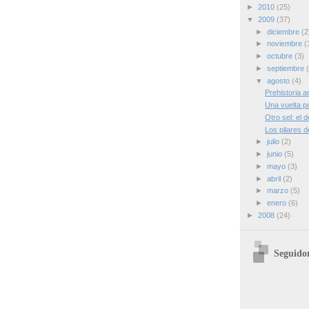
►
2010
(25)
▼
2009
(37)
►
diciembre
(2
►
noviembre
(
►
octubre
(3)
►
septiembre
▼
agosto
(4)
Prehistoria a
Una vuelta p
Otro sel: el d
Los pilares d
►
julio
(2)
►
junio
(5)
►
mayo
(3)
►
abril
(2)
►
marzo
(5)
►
enero
(6)
►
2008
(24)
Seguido