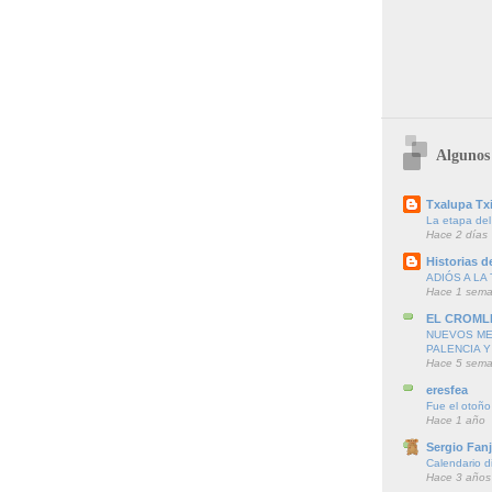
Algunos 
Txalupa Txi
La etapa del
Hace 2 días
Historias de
ADIÓS A LA 
Hace 1 sem
EL CROML
NUEVOS ME
PALENCIA Y
Hace 5 sem
eresfea
Fue el otoño
Hace 1 año
Sergio Fanj
Calendario d
Hace 3 años