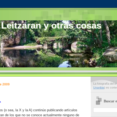
 Leitzaran y otras cosas
La fotografía del 
de 2009
Unanibia
) es cort
Buscar e
n
os (o sea, la X y la A) continúo publicando artículos
aran de los que no se conoce actualmente ninguno de