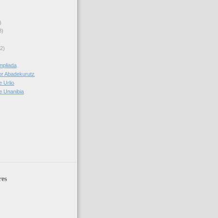
)
3)
(2)
mpliada
or Abadekurutz
e Urlio
e Unanibia
res