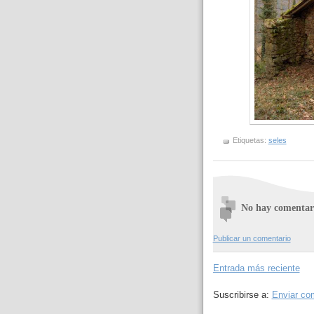
Etiquetas:
seles
No hay comentar
Publicar un comentario
Entrada más reciente
Suscribirse a:
Enviar co