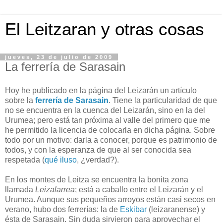
El Leitzaran y otras cosas
jueves, 23 de julio de 2009
La ferrería de Sarasain
Hoy he publicado en la página del Leizarán un artículo
sobre la
ferrería de Sarasain
. Tiene la particularidad de que
no se encuentra en la cuenca del Leizarán, sino en la del
Urumea; pero está tan próxima al valle del primero que me
he permitido la licencia de colocarla en dicha página. Sobre
todo por un motivo: darla a conocer, porque es patrimonio de
todos, y con la esperanza de que al ser conocida sea
respetada (
qué iluso
, ¿verdad?).
En los montes de Leitza se encuentra la bonita zona
llamada
Leizalarrea
; está a caballo entre el Leizarán y el
Urumea. Aunque sus pequeños arroyos están casi secos en
verano, hubo dos ferrerías: la de
Eskibar
(leizaranense) y
ésta de Sarasain. Sin duda sirvieron para aprovechar el