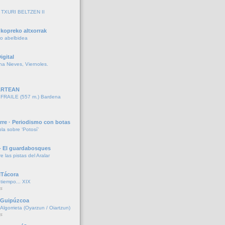
TXURI BELTZEN II
kopreko altxorrak
ko abelbidea
igital
ina Nieves, Viernoles.
ARTEAN
RAILE (557 m.) Bardena
rre · Periodismo con botas
la sobre ‘Potosí’
- El guardabosques
re las pistas del Aralar
ITácora
iempo... XIX
s
e Guipúzcoa
lgorrieta (Oyarzun / Oiartzun)
s