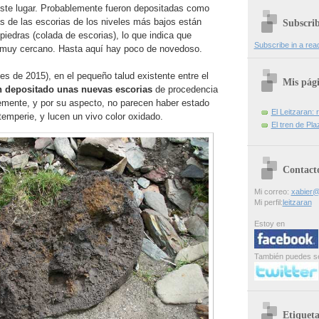
ste lugar. Probablemente fueron depositadas como
s de las escorias de los niveles más bajos están
Subscri
 piedras (colada de escorias), lo que indica que
Subscribe in a rea
 muy cercano. Hasta aquí hay poco de novedoso.
es de 2015), en el pequeño talud existente entre el
Mis pág
n depositado unas nuevas escorias
de procedencia
mente, y por su aspecto, no parecen haber estado
El Leitzaran: r
emperie, y lucen un vivo color oxidado.
El tren de Pla
Contact
Mi correo:
xabier@
Mi perfil:
leitzaran
Estoy en
También puedes s
Etiqueta