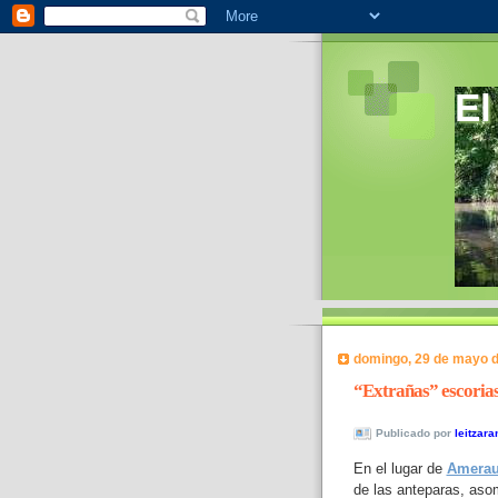
El
domingo, 29 de mayo 
“Extrañas” escoria
Publicado por
leitzara
En el lugar de
Amera
de las anteparas, aso