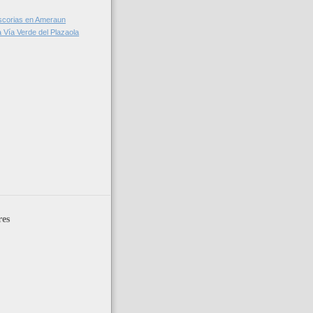
scorias en Ameraun
la Vía Verde del Plazaola
res