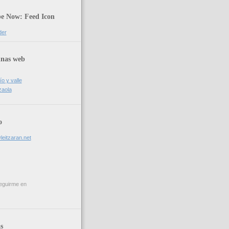
be Now: Feed Icon
der
inas web
ío y valle
zaola
o
leitzaran.net
eguirme en
s