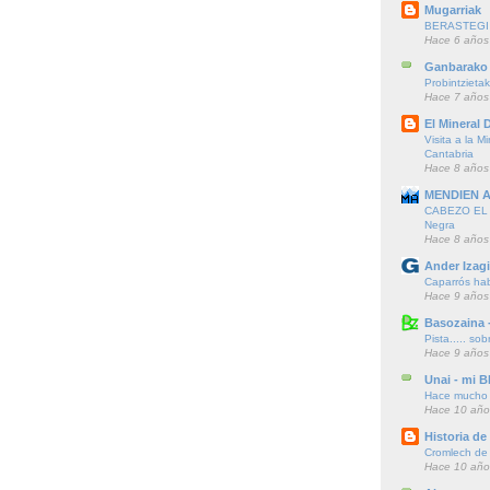
Mugarriak
BERASTEGI 
Hace 6 años
Ganbarako 
Probintzieta
Hace 7 años
El Mineral D
Visita a la M
Cantabria
Hace 8 años
MENDIEN 
CABEZO EL F
Negra
Hace 8 años
Ander Izagi
Caparrós hab
Hace 9 años
Basozaina 
Pista..... sob
Hace 9 años
Unai - mi B
Hace mucho t
Hace 10 año
Historia d
Cromlech de A
Hace 10 año