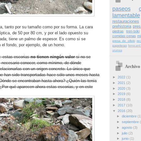
paseos
lamentable
restauraciones
prehistoria
pres
na, tanto por su tamaño como por su forma. La cara
piedras
tren-txiki
líptica, de 50 por 80 cm, y por el lado opuesto su
comidas-cenas
mi
ada; tiene un palmo de espesor. Es como si se
presa de olloki
re
n el fondo, por ejemplo, de un horno.
papeleras
ferrocarr
urumea
: estas escorias
no tienen ningún valor
si no se
s necesario conocer, como mínimo, de dónde
Archivo 
elacionarlas con un origen concreto. Lo único que
e han sido transportadas hace sólo unos meses hasta
►
2022
(1)
¿Dónde se encontraban hasta ahora? ¿Quién las tenía
►
2021
(2)
 ¿Por qué aparecen ahora estas escorias, y en este
►
2020
(3)
►
2019
(6)
►
2018
(8)
►
2017
(10)
▼
2016
(20)
►
diciembre
(1
►
septiembre
►
agosto
(3)
►
julio
(2)
►
junio
(1)