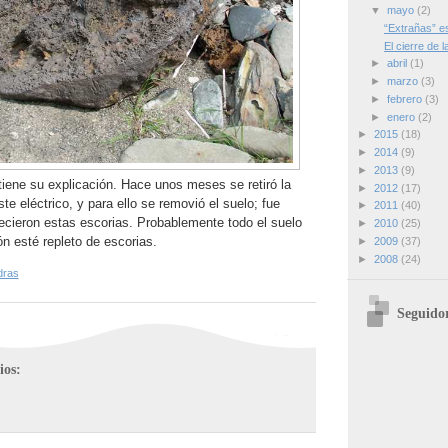
▼
mayo
(2)
“Extrañas” e
El cierre de 
►
abril
(1)
►
marzo
(3)
►
febrero
(3)
►
enero
(2)
►
2015
(18)
►
2014
(9)
►
2013
(9)
tiene su explicación. Hace unos meses se retiró la
►
2012
(17)
te eléctrico, y para ello se removió el suelo; fue
►
2011
(40)
cieron estas escorias. Probablemente todo el suelo
►
2010
(25)
ón esté repleto de escorias.
►
2009
(37)
►
2008
(24)
dras
Seguido
ios: