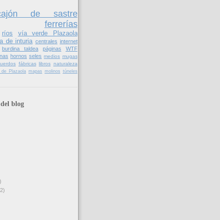
cajón de sastre
ferrerías
ríos
vía verde Plazaola
a de inturia
centrales
internet
burdina taldea
páginas
WTF
nas
hornos
seles
medios
mugas
cuerdos
fábricas
libros
naturaleza
il de Plazaola
mapas
molinos
túneles
del blog
)
(2)