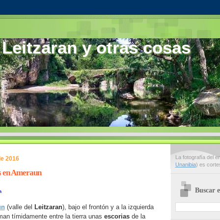
 Leitzaran y otras cosas
La fotografía del 
de 2016
Unanibia
) es cort
s en Ameraun
Buscar e
n
un
(valle del
Leitzaran
), bajo el frontón y a la izquierda
man tímidamente entre la tierra unas
escorias
de la