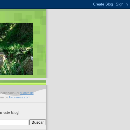
encabezado (el
puente de
esía de
fotoramas.com
n este blog