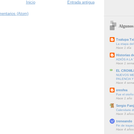
Inicio
Entrada antigua
mentarios (Atom)
Algunos 
Txalupa Txi
La etapa del
Hace 1 día
Historias de
ADIÓS A LA 
Hace 1 sem
EL CROML
NUEVOS ME
PALENCIA Y
Hace 4 sem
eresfea
Fue el otoño
Hace 1 año
Sergio Fanj
Calendario d
Hace 3 años
treneando
Fin de trayec
Hace 4 años