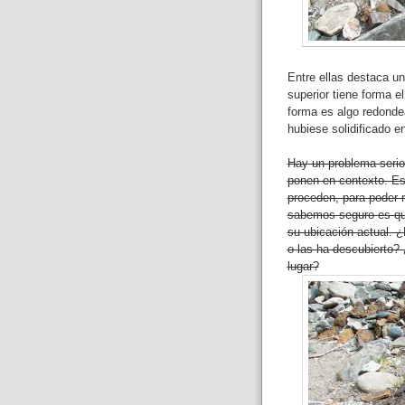
Entre ellas destaca u
superior tiene forma e
forma es algo redonde
hubiese solidificado e
Hay un problema serio
ponen en contexto. E
proceden, para poder r
sabemos seguro es qu
su ubicación actual. 
o las ha descubierto?
lugar?