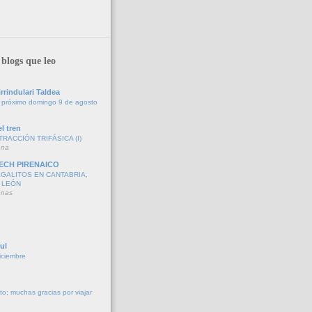
blogs que leo
rrindulari Taldea
 próximo domingo 9 de agosto
l tren
TRACCIÓN TRIFÁSICA (I)
ana
ECH PIRENAICO
GALITOS EN CANTABRIA,
 LEÓN
anas
ul
iciembre
to; muchas gracias por viajar