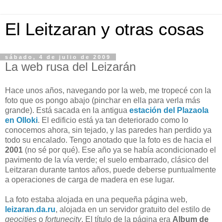
El Leitzaran y otras cosas
sábado, 4 de julio de 2009
La web rusa del Leizarán
Hace unos años, navegando por la web, me tropecé con la
foto que os pongo abajo (pinchar en ella para verla más
grande). Está sacada en la antigua
estación del Plazaola
en Olloki
. El edificio está ya tan deteriorado como lo
conocemos ahora, sin tejado, y las paredes han perdido ya
todo su encalado. Tengo anotado que la foto es de hacia el
2001
(no sé por qué). Ese año ya se había acondicionado el
pavimento de la vía verde; el suelo embarrado, clásico del
Leitzaran durante tantos años, puede deberse puntualmente
a operaciones de carga de madera en ese lugar.
La foto estaba alojada en una pequeña página web,
leizaran.da.ru
, alojada en un servidor gratuito del estilo de
geocities
o
fortunecity
. El título de la página era
Album de